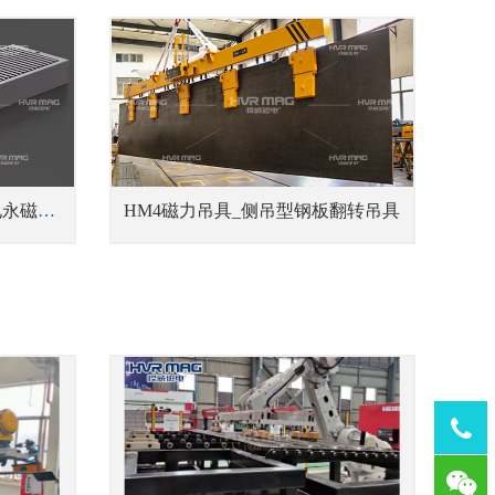
DYCX电永磁吸盘_铣床用电永磁吸盘
HM4磁力吊具_侧吊型钢板翻转吊具
Tel：
1378