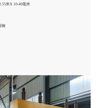
2.55
米
X 10-40
毫米
碳钢