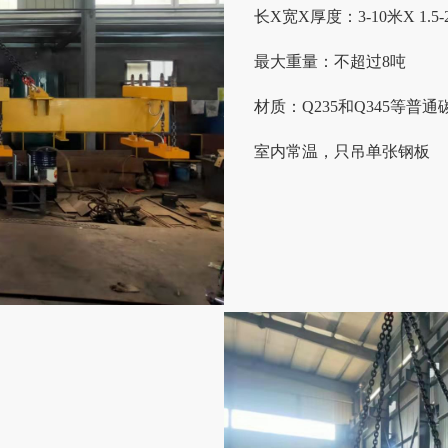
长
X
宽
X
厚度：
3-10
米
X 1.5-
最大重量：不超过
8
吨
材质：
Q235
和
Q345
等普通
室内常温，只吊单张钢板