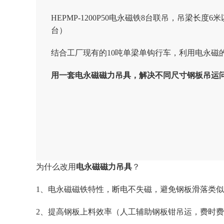
HEPMP-1200P50
电永磁铁
8
台联吊，吊梁长度
6
米
台）
结合工厂现有的
10
吨单梁单钩行车，利用电永磁
用一套电永磁磁力吊具，解决不同尺寸钢板吊运
为什么改用
电永磁磁力吊具
？
1
、电永磁磁铁特性，断电不失磁，避免钢板滑落类似
2
、提高钢板上料效率（人工辅助钢板钳吊运，费时费