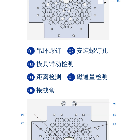
吊环螺钉
安装螺钉孔
01
02
模具错动检测
03
距离检测
磁通量检测
04
05
接线盒
06