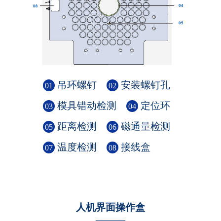
吊环螺钉
安装螺钉孔
01
02
模具错动检测
定位环
03
04
距离检测
磁通量检测
05
06
温度检测
接线盒
07
08
人机界面操作盒