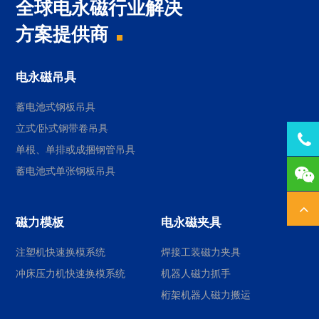
全球电永磁行业解决
方案提供商
电永磁吊具
蓄电池式钢板吊具
立式/卧式钢带卷吊具
Tel
单根、单排或成捆钢管吊具
137
蓄电池式单张钢板吊具
磁力模板
电永磁夹具
注塑机快速换模系统
焊接工装磁力夹具
冲床压力机快速换模系统
机器人磁力抓手
桁架机器人磁力搬运