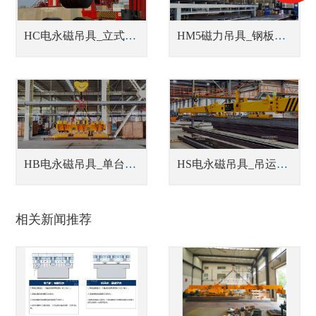
HC电永磁吊具_立式/卧式钢带卷吊具
HM5磁力吊具_钢板切割线上下料吊具
HB电永磁吊具_单台或多台联吊钢坯吊具
HS电永磁吊具_吊运型材吊具
相关新闻推荐