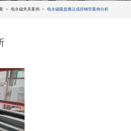
案
>
电永磁夹具案例
>
电永磁吸盘搬运成排钢管案例分析
析