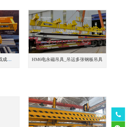
HT电永磁吊具_单根、单排或成捆钢管吊具
HM6电永磁吊具_吊运多张钢板吊具
Tel：