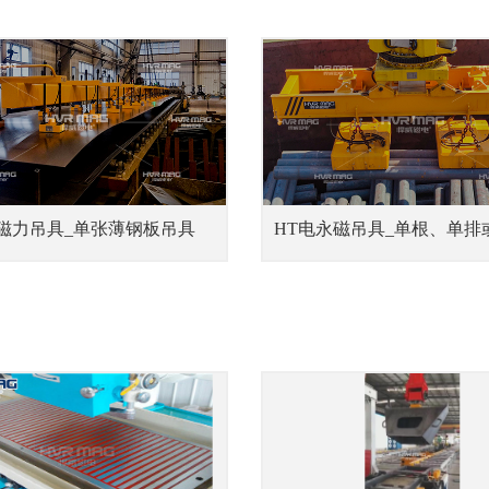
3磁力吊具_单张薄钢板吊具