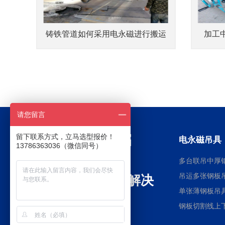
铸铁管道如何采用电永磁进行搬运
加工
请您留言
留下联系方式，立马选型报价！
电永磁吊具
13786363036（微信同号）
多台联吊中厚
吊运多张钢板
全球电永磁行业解决
单张薄钢板吊
方案提供商
钢板切割线上