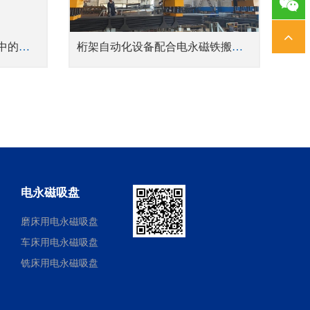
1378
电永磁铁在自动化智能制造中的应用 桁架机械手磁力抓夹
桁架自动化设备配合电永磁铁搬运的优势
电永磁吸盘
磨床用电永磁吸盘
车床用电永磁吸盘
铣床用电永磁吸盘