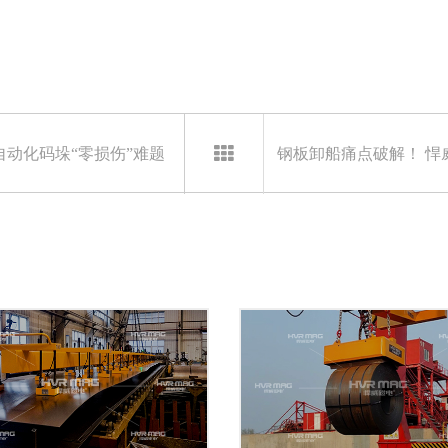
动化码垛“零损伤”难题
钢板卸船痛点破解！ 