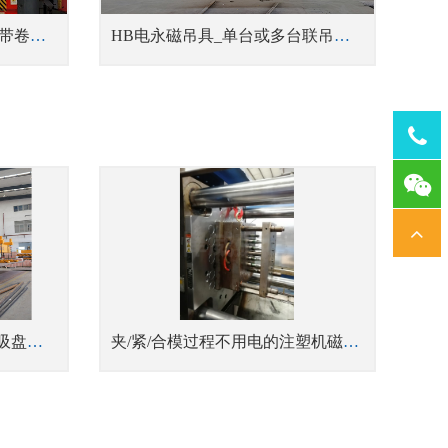
HC电永磁吊具_立式/卧式钢带卷吊具
HB电永磁吊具_单台或多台联吊钢坯吊具
Tel：
1378
钢板吊具中钢板钳钩、真空吸盘、电永磁吸盘的技术更新换代
夹/紧/合模过程不用电的注塑机磁力换模系统