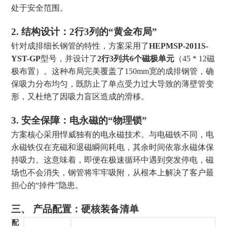
处于安全范围。
2. 结构设计：2行3列的“黄金布局”
针对成排细长钢管的特性，方案采用了
HEPMSP-2011S-
YST-GP
型号，并设计了
2行3列共6个磁极单元
（45 * 12磁
极布置）。这种布局完美覆盖了150mm宽的成排钢管，确
保吸力分布均匀，既防止了单点受力过大导致的薄壁管变
形，又杜绝了因吸力盲区造成的滑移。
3. 安全保障：电永磁的“物理锁”
方案核心采用悍威独有的电永磁技术。与电磁铁不同，电
永磁铁仅在充磁和退磁瞬间耗电，其余时间依靠永磁体保
持吸力。这意味着，即便在极速循环中遇到突发停电，磁
场也不会消失，钢管将牢牢吸附，从根本上解决了客户最
担心的“掉件”隐患。
三、 产品配置：硬核装备清单
配