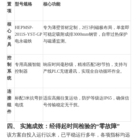
置
型号规格
核心功能
项
核
HEPMSP-
专为薄壁管材定制，2行3列磁极布局，单套即
心
2011S-YST-GP
可稳定吸附成排3000mm钢管，自带过热保护
吊
电永磁铁
与磁通监测。
具
控
制
专用高频智能
响应时间毫秒级，精准匹配5秒节拍，支持与
系
控制器
产线PLC无缝通讯，实现全自动循环作业。
统
连
接
标配3米抗弯折
适应高频往复运动，防护等级达IP65，确保信
组
电缆
号传输稳定无干扰。
件
四、 实施成效：经得起时间检验的“零故障”
该方案自投入运行以来，已平稳运行多年，各项指标均远