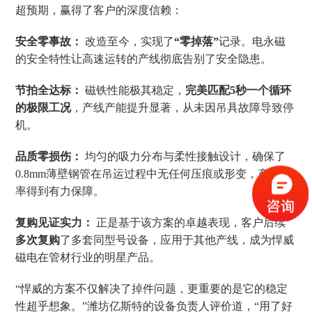
超预期，赢得了客户的深度信赖：
安全零事故：
改造至今，实现了
“零掉落”
记录。电永磁
的安全特性让高速运转的产线彻底告别了安全隐患。
节拍全达标：
磁铁性能极其稳定，
完美匹配5秒一个循环
的极限工况
，产线产能提升显著，从未因吊具故障导致停
机。
品质零损伤：
均匀的吸力分布与柔性接触设计，确保了
0.8mm薄壁钢管在吊运过程中无任何压痕或形变，产品良
率得到有力保障。
复购见证实力：
正是基于该方案的卓越表现，客户后续
多次复购
了多套同型号设备，应用于其他产线，成为悍威
磁电在管材行业的明星产品。
“悍威的方案不仅解决了掉件问题，更重要的是它的稳定
性超乎想象。”潍坊亿斯特的设备负责人评价道，“用了好