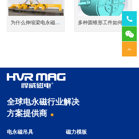
Tel：
为什么伸缩梁电永磁吊具在钢铁行业如此受欢迎？
多种圆锥形工件如何用几台起重电永磁铁兼容
1378
全球电永磁行业解决
方案提供商
电永磁吊具
磁力模板