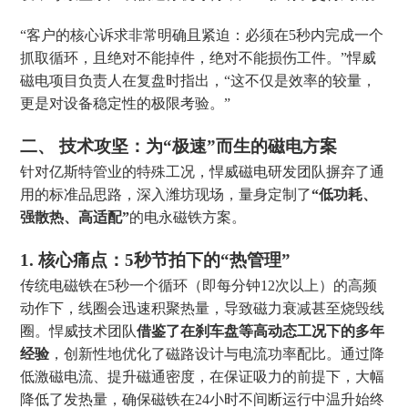
“客户的核心诉求非常明确且紧迫：必须在5秒内完成一个
抓取循环，且绝对不能掉件，绝对不能损伤工件。”悍威
磁电项目负责人在复盘时指出，“这不仅是效率的较量，
更是对设备稳定性的极限考验。”
二、 技术攻坚：为“极速”而生的磁电方案
针对亿斯特管业的特殊工况，悍威磁电研发团队摒弃了通
用的标准品思路，深入潍坊现场，量身定制了
“低功耗、
强散热、高适配”
的电永磁铁方案。
1. 核心痛点：5秒节拍下的“热管理”
传统电磁铁在5秒一个循环（即每分钟12次以上）的高频
动作下，线圈会迅速积聚热量，导致磁力衰减甚至烧毁线
圈。悍威技术团队
借鉴了在刹车盘等高动态工况下的多年
经验
，创新性地优化了磁路设计与电流功率配比。通过降
低激磁电流、提升磁通密度，在保证吸力的前提下，大幅
降低了发热量，确保磁铁在24小时不间断运行中温升始终