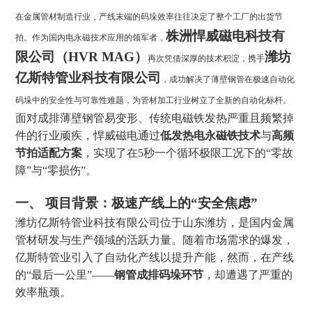
在金属管材制造行业，产线末端的码垛效率往往决定了整个工厂的出货节
株洲悍威磁电科技有
拍。作为国内电永磁技术应用的领军者，
限公司（HVR MAG）
潍坊
再次凭借深厚的技术积淀，携手
亿斯特管业科技有限公司
，成功解决了薄壁钢管在极速自动化
码垛中的安全性与可靠性难题，为管材加工行业树立了全新的自动化标杆。
面对成排薄壁钢管易变形、传统电磁铁发热严重且频繁掉
件的行业顽疾，悍威磁电通过
低发热电永磁铁技术
与
高频
节拍适配方案
，实现了在5秒一个循环极限工况下的“零故
障”与“零损伤”。
一、 项目背景：极速产线上的“安全焦虑”
潍坊亿斯特管业科技有限公司位于山东潍坊，是国内金属
管材研发与生产领域的活跃力量。随着市场需求的爆发，
亿斯特管业引入了自动化产线以提升产能，然而，在产线
的“最后一公里”——
钢管成排码垛环节
，却遭遇了严重的
效率瓶颈。