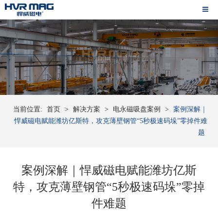
当前位置:
首页
>
解决方案
>
电永磁吸盘案例
>
案例深解｜
悍威磁电赋能潍坊亿斯特，攻克薄壁钢管“5秒极速码垛”零掉件难
题
案例深解｜悍威磁电赋能潍坊亿斯
特，攻克薄壁钢管“5秒极速码垛”零掉
件难题