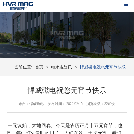
当前位置:
首页
>
电永磁资讯
>
悍威磁电祝您元宵节快乐
悍威磁电祝您元宵节快乐
来自：悍威磁电
发布时间： 2022/02/15
浏览次数：3269次
一元复始，大地回春。今天是农历正月十五元宵节，也
是一年中灯火最旺的日子，人们在这一天吃元宵、看灯