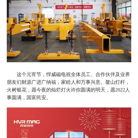
这个元宵节，悍威磁电祝全体员工、合作伙伴及业界
朋友们财源广进广纳福，家睦人和万事兴意。鳌山灯杆，
火树银花，愿今夜的灿烂灯火许你圆满的明天，愿
2022人
事圆满，国富民安。