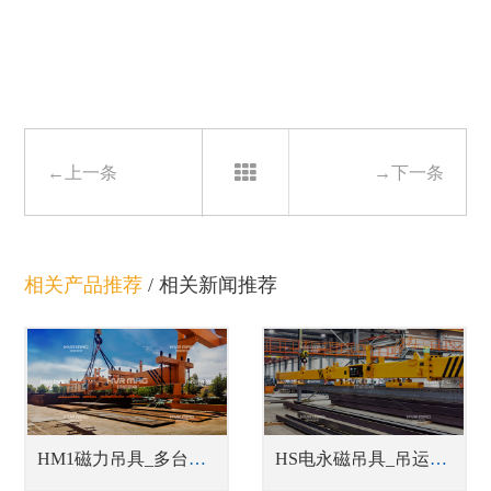
←上一条
→下一条
相关产品推荐
/
相关新闻推荐
HM1磁力吊具_多台联吊中厚钢板吊具
HS电永磁吊具_吊运型材吊具