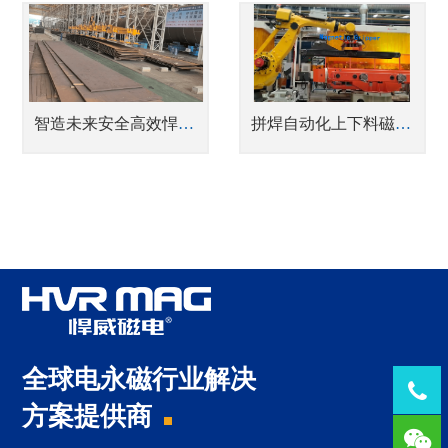
智造未来安全高效悍威磁电助力水电四局实现钢板吊装新突破
拼焊自动化上下料磁力抓手
全球电永磁行业解决
Tel：
方案提供商
1378