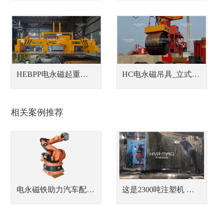
HEBPP电永磁起重器_蓄电池式单张钢板吊具
HC电永磁吊具_立式/卧式钢带卷吊具
相关案例推荐
电永磁铁助力汽车配件智能制造之刹车盘搬运
这是2300吨注塑机 磁力快速换模现场，场面震撼