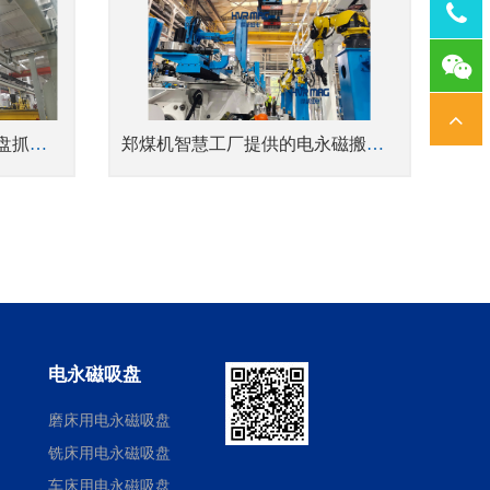
Tel：
1378
机械制造自动化，电永磁吸盘抓手搬运钢管
郑煤机智慧工厂提供的电永磁搬运解决方案
电永磁吸盘
磨床用电永磁吸盘
铣床用电永磁吸盘
车床用电永磁吸盘