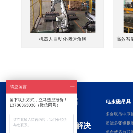
机器人自动化搬运角钢
请您留言
留下联系方式，立马选型报价！
电永磁吊具
13786363036（微信同号）
多台联吊中厚
吊运多张钢板
全球电永磁行业解决
单台或多台联