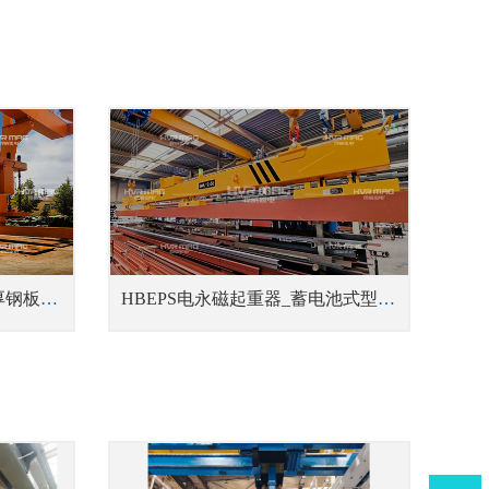
HM1磁力吊具_多台联吊中厚钢板吊具
HBEPS电永磁起重器_蓄电池式型材吊具